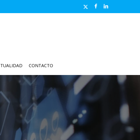
x-
facebook
linkedin
twitter
CTUALIDAD
CONTACTO