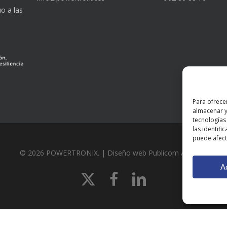
o a las
Para ofrece
almacenar y
tecnologías
las identifi
puede afecta
© 2026 POWERTRONIX. | Diseño web
Publicom ALL line
A
x-
facebook
linkedin
twitter