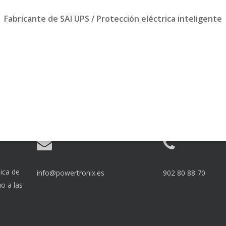
Fabricante de SAI UPS / Protección eléctrica inteligente
ica de
info@powertronix.es
902 80 88 70
o a las