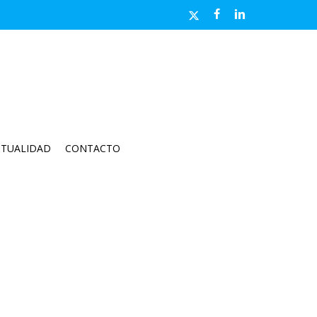
x-
facebook
linkedin
twitter
CTUALIDAD
CONTACTO