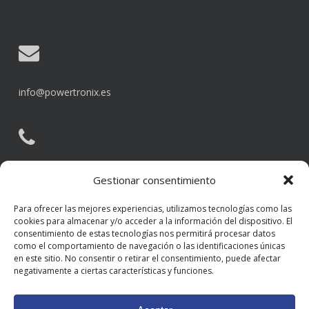
info@powertronix.es
902 80 88 70
Gestionar consentimiento
Para ofrecer las mejores experiencias, utilizamos tecnologías como las
cookies para almacenar y/o acceder a la información del dispositivo. El
POLÍTICA DE PRIVACIDAD
consentimiento de estas tecnologías nos permitirá procesar datos
POLÍTICA DE COOKIES
como el comportamiento de navegación o las identificaciones únicas
PROTECCIÓN DE DATOS
en este sitio. No consentir o retirar el consentimiento, puede afectar
negativamente a ciertas características y funciones.